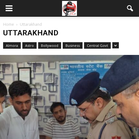
Home
Uttarakhand
UTTARAKHAND
Almora
Astro
Bollywood
Business
Central Govt