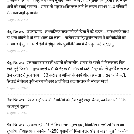
… अधिकारियों को शीघ्र आवागमन सुचारु करने के निर्देश … ग्रामीणों ने दूरभाष पर सीएम
धामी को बताई समस्या …आपदा से सड़क क्षतिग्रस्त होने के कारण लगभग 120 परिवारों
की आवाजाही प्रभावित
August 3, 2026
Big News : उत्तराखण्ड : आध्यात्मिक राजधानी की दिशा में बढ़े कदम … चारधाम के साथ
ही अन्य मंदिरों में भी लगा भक्तों का तांता … जागेश्वर व त्रियुगीनारायण में दर्शनार्थियों की
संख्या ढाई गुना … धारी देवी में दोगुना और पूर्णागिरि धाम में डेढ़ गुना बढ़े श्रद्धालु
August 3, 2026
Big News : एक साल बाद बदली धराली की तस्वीर, आपदा के मलबे से निकलकर फिर
खड़ी हुई जिंदगी … मुख्यमंत्री धामी के नेतृत्व में भागीरथी घाटी में पुनर्वास से पुनर्विकास तक
तेज रफ्तार से हुआ काम … ₹33 करोड़ से अधिक के कार्य और सहायता … सड़क, बिजली,
सिंचाई से लेकर कृषि-बागवानी और आजीविका तक सरकार ने संभाला मोर्चा
August 3, 2026
Big News : ठोवड़ा महोत्सव की तैयारियों को लेकर हुई अहम बैठक, कार्यकर्ताओं ने दिए
महत्वपूर्ण सुझाव
August 2, 2026
Big News : प्रधानमंत्री मोदी ने किया ‘नशा मुक्त युवा, विकसित भारत’ अभियान का
शुभारंभ, सीआईएमएस कालेज के 250 युवाओं को मिला उत्तराखंड से लाइव जुड़ने का मौका