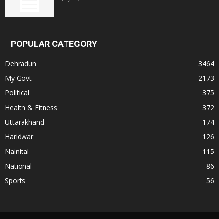
POPULAR CATEGORY
Dehradun
3464
My Govt
2173
Political
375
Health & Fitness
372
Uttarakhand
174
Haridwar
126
Nainital
115
National
86
Sports
56