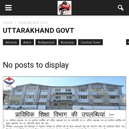
Home
Uttarakhand Govt
UTTARAKHAND GOVT
Almora
Astro
Bollywood
Business
Central Govt
Dehradun
No posts to display