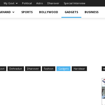
My Govt
Political
Astro
Dharover
Special Interview
AKHAND
SPORTS
BOLLYWOOD
GADGETS
BUSINESS
Govt
Dehradun
Dharover
Fashion
Gadgets
Haridwar