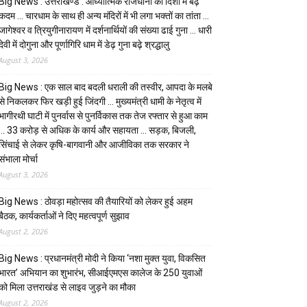
Big News : उत्तराखण्ड : आध्यात्मिक राजधानी की दिशा में बढ़े
कदम … चारधाम के साथ ही अन्य मंदिरों में भी लगा भक्तों का तांता …
जागेश्वर व त्रियुगीनारायण में दर्शनार्थियों की संख्या ढाई गुना … धारी
देवी में दोगुना और पूर्णागिरि धाम में डेढ़ गुना बढ़े श्रद्धालु
August 3, 2026
Big News : एक साल बाद बदली धराली की तस्वीर, आपदा के मलबे
से निकलकर फिर खड़ी हुई जिंदगी … मुख्यमंत्री धामी के नेतृत्व में
भागीरथी घाटी में पुनर्वास से पुनर्विकास तक तेज रफ्तार से हुआ काम
… ₹33 करोड़ से अधिक के कार्य और सहायता … सड़क, बिजली,
सिंचाई से लेकर कृषि-बागवानी और आजीविका तक सरकार ने
संभाला मोर्चा
August 3, 2026
Big News : ठोवड़ा महोत्सव की तैयारियों को लेकर हुई अहम
बैठक, कार्यकर्ताओं ने दिए महत्वपूर्ण सुझाव
August 2, 2026
Big News : प्रधानमंत्री मोदी ने किया ‘नशा मुक्त युवा, विकसित
भारत’ अभियान का शुभारंभ, सीआईएमएस कालेज के 250 युवाओं
को मिला उत्तराखंड से लाइव जुड़ने का मौका
August 2, 2026