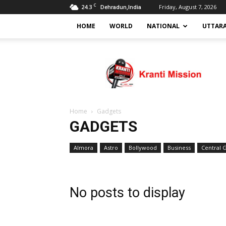
C
24.3
Friday, August 7, 2026
Dehradun,India
HOME
WORLD
NATIONAL
UTTAR
Kranti
mission
Home
Gadgets
GADGETS
Almora
Astro
Bollywood
Business
Central 
Haryana
No posts to display