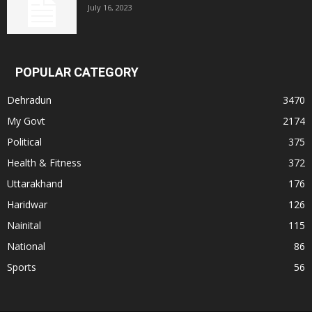
July 16, 2023
POPULAR CATEGORY
Dehradun
3470
My Govt
2174
Political
375
Health & Fitness
372
Uttarakhand
176
Haridwar
126
Nainital
115
National
86
Sports
56