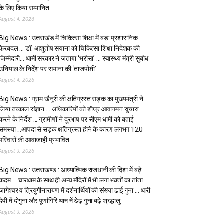
के लिए किया सम्मानित
August 4, 2026
Big News : उत्तराखंड में चिकित्सा शिक्षा में बड़ा प्रशासनिक
फेरबदल … डॉ. आशुतोष सयाना को चिकित्सा शिक्षा निदेशक की
जिम्मेदारी… धामी सरकार ने जताया ‘भरोसा’ … स्वास्थ्य मंत्री सुबोध
उनियाल के निर्देश पर सयाना की ‘ताजपोशी’
August 4, 2026
Big News : ग्राम खैनूरी की क्षतिग्रस्त सड़क का मुख्यमंत्री ने
लिया तत्काल संज्ञान … अधिकारियों को शीघ्र आवागमन सुचारु
करने के निर्देश … ग्रामीणों ने दूरभाष पर सीएम धामी को बताई
समस्या …आपदा से सड़क क्षतिग्रस्त होने के कारण लगभग 120
परिवारों की आवाजाही प्रभावित
August 3, 2026
Big News : उत्तराखण्ड : आध्यात्मिक राजधानी की दिशा में बढ़े
कदम … चारधाम के साथ ही अन्य मंदिरों में भी लगा भक्तों का तांता …
जागेश्वर व त्रियुगीनारायण में दर्शनार्थियों की संख्या ढाई गुना … धारी
देवी में दोगुना और पूर्णागिरि धाम में डेढ़ गुना बढ़े श्रद्धालु
August 3, 2026