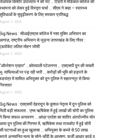
विधायक किशोर उपाध्याय ने की भेंट … टिहरी में मेडिकल कॉलेज की
स्थापना को लेकर हुई विस्तृत चर्चा … सीएम ने कहा – स्वास्थ्य
सुविधाओं के सुदृढ़ीकरण के लिए सरकार प्रतिबद्ध
August 1, 2026
Big News : सीआईएमएस कॉलेज में नशा मुक्ति अभियान का
आगाज़, राष्ट्रीय अभियान से जुड़ना उत्तराखंड के लिए गौरव :
एडवोकेट ललित मोहन जोशी
August 1, 2026
“ऑपरेशन प्रहार” …कोतवाली पटेलनगर … एसएसपी दून की सख्ती
भू- माफियाओं पर पड़ रही भारी … करोड़ों की भूमि को हड़पने के
षडयंत्र में शामिल अभियुक्त को दून पुलिस ने सहारनपुर से किया
गिरफ्तार
August 1, 2026
Big News : एसएसपी देहरादून के कुशल नेतृत्व में दून पुलिस को
मिली बड़ी सफलता .. एम्स ऋषिकेश में हुई लाखों की चोरी का पुलिस
ने किया सफल अनावरण … आंध्र प्रदेश का शातिर अंतर्राज्यीय चोर
आया दून पुलिस की गिरफ्त में, ऋषिकेश तथा राजकोट में हुई चोरी
की घटनाओं का हुआ खुलासा … अभियुक्त के कब्जे से 50 लाख
रूपये अनुमानित मूल्य के सोने-चाँदी के आभूषण, फर्जी आधार कार्ड व