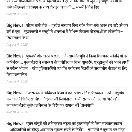
स्वास्थ्य योजनाओं के प्रभावी क्रियान्वयन एवं जनकल्याण से जुड़े महत्वपूर्ण विषयों के
संबंध में एमडी एनएचएम के साथ विस्तृत चर्चा की … जरूरी निर्देश दिए
August 4, 2026
Big News : सीएम धामी बोले – प्रदेश सरकार बिना रुके, बिना थके अपने हर वादे को कर
रही है पूरा … मुख्यमंत्री ने मसूरी विधानसभा में विभिन्न विकास योजनाओं का लोकार्पण–
शिलान्यास किया
August 4, 2026
Big News : पुष्पवर्षा और चरण प्रक्षालन के साथ देवभूमि ने किया शिवभक्त कांवड़ियों का
अभिनंदन … मुख्यमंत्री ने स्वास्थ्य सेवा शिविर का किया शुभारंभ, श्रद्धालुओं को अपने हाथों
से परोसा भोजन … पाँच पुलिसकर्मियों एवं पाँच पर्यावरण मित्रों को सराहनीय सेवाओं के लिए
किया सम्मानित
August 4, 2026
Big News : उत्तराखंड में चिकित्सा शिक्षा में बड़ा प्रशासनिक फेरबदल … डॉ. आशुतोष
सयाना को चिकित्सा शिक्षा निदेशक की जिम्मेदारी… धामी सरकार ने जताया ‘भरोसा’ …
स्वास्थ्य मंत्री सुबोध उनियाल के निर्देश पर सयाना की ‘ताजपोशी’
August 4, 2026
Big News : ग्राम खैनूरी की क्षतिग्रस्त सड़क का मुख्यमंत्री ने लिया तत्काल संज्ञान
… अधिकारियों को शीघ्र आवागमन सुचारु करने के निर्देश … ग्रामीणों ने दूरभाष पर सीएम