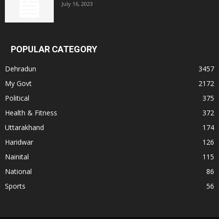
July 16, 2023
POPULAR CATEGORY
Dehradun
3457
My Govt
2172
Political
375
Health & Fitness
372
Uttarakhand
174
Haridwar
126
Nainital
115
National
86
Sports
56