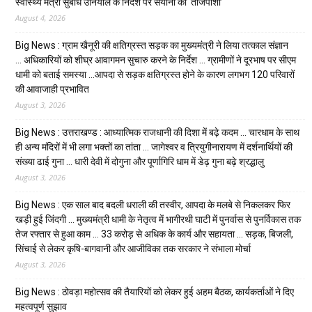
स्वास्थ्य मंत्री सुबोध उनियाल के निर्देश पर सयाना की ‘ताजपोशी’
August 4, 2026
Big News : ग्राम खैनूरी की क्षतिग्रस्त सड़क का मुख्यमंत्री ने लिया तत्काल संज्ञान
… अधिकारियों को शीघ्र आवागमन सुचारु करने के निर्देश … ग्रामीणों ने दूरभाष पर सीएम
धामी को बताई समस्या …आपदा से सड़क क्षतिग्रस्त होने के कारण लगभग 120 परिवारों
की आवाजाही प्रभावित
August 3, 2026
Big News : उत्तराखण्ड : आध्यात्मिक राजधानी की दिशा में बढ़े कदम … चारधाम के साथ
ही अन्य मंदिरों में भी लगा भक्तों का तांता … जागेश्वर व त्रियुगीनारायण में दर्शनार्थियों की
संख्या ढाई गुना … धारी देवी में दोगुना और पूर्णागिरि धाम में डेढ़ गुना बढ़े श्रद्धालु
August 3, 2026
Big News : एक साल बाद बदली धराली की तस्वीर, आपदा के मलबे से निकलकर फिर
खड़ी हुई जिंदगी … मुख्यमंत्री धामी के नेतृत्व में भागीरथी घाटी में पुनर्वास से पुनर्विकास तक
तेज रफ्तार से हुआ काम … ₹33 करोड़ से अधिक के कार्य और सहायता … सड़क, बिजली,
सिंचाई से लेकर कृषि-बागवानी और आजीविका तक सरकार ने संभाला मोर्चा
August 3, 2026
Big News : ठोवड़ा महोत्सव की तैयारियों को लेकर हुई अहम बैठक, कार्यकर्ताओं ने दिए
महत्वपूर्ण सुझाव