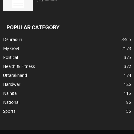
POPULAR CATEGORY
Dehradun
3465
My Govt
2173
Political
375
Health & Fitness
372
Uttarakhand
174
Haridwar
126
Nainital
115
National
86
Sports
56