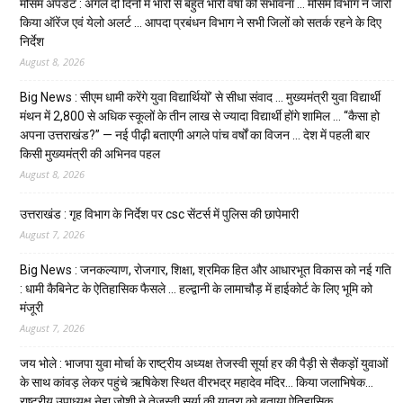
मौसम अपडेट : अगले दो दिनों में भारी से बहुत भारी वर्षा की संभावना … मौसम विभाग ने जारी
किया ऑरेंज एवं येलो अलर्ट … आपदा प्रबंधन विभाग ने सभी जिलों को सतर्क रहने के दिए
निर्देश
August 8, 2026
Big News : सीएम धामी करेंगे युवा विद्यार्थियों’ से सीधा संवाद … मुख्यमंत्री युवा विद्यार्थी
मंथन में 2,800 से अधिक स्कूलों के तीन लाख से ज्यादा विद्यार्थी होंगे शामिल … “कैसा हो
अपना उत्तराखंड?” — नई पीढ़ी बताएगी अगले पांच वर्षों का विजन … देश में पहली बार
किसी मुख्यमंत्री की अभिनव पहल
August 8, 2026
उत्तराखंड : गृह विभाग के निर्देश पर csc सेंटर्स में पुलिस की छापेमारी
August 7, 2026
Big News : जनकल्याण, रोजगार, शिक्षा, श्रमिक हित और आधारभूत विकास को नई गति
: धामी कैबिनेट के ऐतिहासिक फैसले … हल्द्वानी के लामाचौड़ में हाईकोर्ट के लिए भूमि को
मंजूरी
August 7, 2026
जय भोले : भाजपा युवा मोर्चा के राष्ट्रीय अध्यक्ष तेजस्वी सूर्या हर की पैड़ी से सैकड़ों युवाओं
के साथ कांवड़ लेकर पहुंचे ऋषिकेश स्थित वीरभद्र महादेव मंदिर… किया जलाभिषेक…
राष्ट्रीय उपाध्यक्ष नेहा जोशी ने तेजस्वी सूर्या की यात्रा को बताया ऐतिहासिक