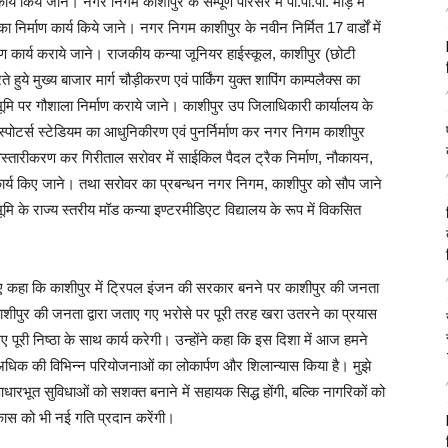
र्य किये जाने। नगर निगम काशीपुर के सम्पूर्ण परिसर में पी.पी.पी. मोड़ में
निर्माण कार्य किये जाने। नगर निगम काशीपुर के नवीन निर्मित 17 वार्डों में
्माण कार्य कराये जाने। राजकीय कन्या जूनियर हाईस्कूल, काशीपुर (छोटी
 मुख्य बाजार मार्ग चौड़ीकरण एवं पार्किंग युक्त शापिंग काम्पलैक्स का
 भूमि पर गौशाला निर्माण कराये जाने। काशीपुर उप जिलाधिकारी कार्यालय के
पोटर्स स्टेडियम का आधुनिकीरण एवं पुनर्निर्माण कर नगर निगम काशीपुर
 विस्तारीकरण कर गिरीताल सरोवर में साईकिल पैदल ट्रैक निर्माण, नौकायन,
 कार्य किए जाने। तथा सरोवर का प्रबन्धन नगर निगम, काशीपुर को सौप जाने
े राज्य स्तरीय मॉड कन्या इण्टरमीडिएट विद्यालय के रूप में विकसित
ते हुए कहा कि काशीपुर में ट्रिपल इंजन की सरकार बनने पर काशीपुर की जनता
ाशीपुर की जनता द्वारा जताए गए भरोसे पर पूरी तरह खरा उतरने का प्रयास
ए पूरी निष्ठा के साथ कार्य करेगी। उन्होंने कहा कि इस दिशा में आज हमने
 अधिक की विभिन्न परियोजनाओं का लोकार्पण और शिलान्यास किया है। मुझे
 आधारभूत सुविधाओं को सशक्त बनाने में सहायक सिद्ध होंगी, बल्कि नागरिकों को
विकास को भी नई गति प्रदान करेंगी।