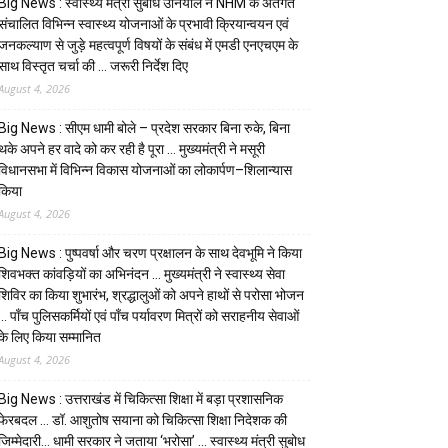
Big News : स्वास्थ्य मंत्री सुबोध उनियाल ने NHM के अंतर्गत
संचालित विभिन्न स्वास्थ्य योजनाओं के प्रभावी क्रियान्वयन एवं
जनकल्याण से जुड़े महत्वपूर्ण विषयों के संबंध में एमडी एनएचएम के
साथ विस्तृत चर्चा की … जरूरी निर्देश दिए
August 4, 2026
Big News : सीएम धामी बोले – प्रदेश सरकार बिना रुके, बिना
थके अपने हर वादे को कर रही है पूरा … मुख्यमंत्री ने मसूरी
विधानसभा में विभिन्न विकास योजनाओं का लोकार्पण–शिलान्यास
किया
August 4, 2026
Big News : पुष्पवर्षा और चरण प्रक्षालन के साथ देवभूमि ने किया
शिवभक्त कांवड़ियों का अभिनंदन … मुख्यमंत्री ने स्वास्थ्य सेवा
शिविर का किया शुभारंभ, श्रद्धालुओं को अपने हाथों से परोसा भोजन
… पाँच पुलिसकर्मियों एवं पाँच पर्यावरण मित्रों को सराहनीय सेवाओं
के लिए किया सम्मानित
August 4, 2026
Big News : उत्तराखंड में चिकित्सा शिक्षा में बड़ा प्रशासनिक
फेरबदल … डॉ. आशुतोष सयाना को चिकित्सा शिक्षा निदेशक की
जिम्मेदारी… धामी सरकार ने जताया ‘भरोसा’ … स्वास्थ्य मंत्री सुबोध