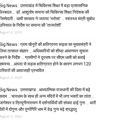
Big News : उत्तराखंड में चिकित्सा शिक्षा में बड़ा प्रशासनिक
फेरबदल … डॉ. आशुतोष सयाना को चिकित्सा शिक्षा निदेशक की
जिम्मेदारी… धामी सरकार ने जताया ‘भरोसा’ … स्वास्थ्य मंत्री सुबोध
उनियाल के निर्देश पर सयाना की ‘ताजपोशी’
August 4, 2026
Big News : ग्राम खैनूरी की क्षतिग्रस्त सड़क का मुख्यमंत्री ने
लिया तत्काल संज्ञान … अधिकारियों को शीघ्र आवागमन सुचारु
करने के निर्देश … ग्रामीणों ने दूरभाष पर सीएम धामी को बताई
समस्या …आपदा से सड़क क्षतिग्रस्त होने के कारण लगभग 120
परिवारों की आवाजाही प्रभावित
August 3, 2026
Big News : उत्तराखण्ड : आध्यात्मिक राजधानी की दिशा में बढ़े
कदम … चारधाम के साथ ही अन्य मंदिरों में भी लगा भक्तों का तांता …
जागेश्वर व त्रियुगीनारायण में दर्शनार्थियों की संख्या ढाई गुना … धारी
देवी में दोगुना और पूर्णागिरि धाम में डेढ़ गुना बढ़े श्रद्धालु
August 3, 2026