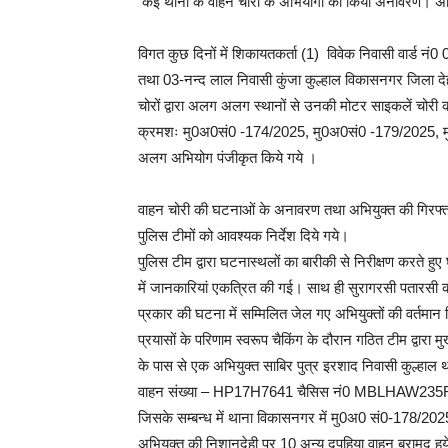
कई थानों के वाहन चोरी के अभियोगों का किया अनावरण। अभियुक
विगत कुछ दिनों में शिकायतकर्ता (1) विवेक निवासी वार्ड नं
तथा 03-नन्द लाल निवासी कुंजा कुल्हाल विकासनगर जिला दे
चोरों द्वारा अलग अलग स्थानों से उनकी मोटर साइकलें चोरी कर
क्रमशः मु0अ0सं0 -174/2025, मु0अ0सं0 -179/2025, मु
अलग अभियोग पंजीकृत किये गये ।
वाहन चोरी की घटनाओं के अनावरण तथा अभियुक्त की गिरफ्ता
पुलिस टीमों को आवश्यक निर्देश दिये गये।
पुलिस टीम द्वारा घटनास्थलों का बारीकी से निरीक्षण करते हु
में जानकारियां एकत्रित की गई। साथ ही सुरागरसी पतारसी करत
प्रकार की घटना में सम्मिलित जेल गए अभियुक्तों की वर्तमान
प्रयासों के परिणाम स्वरूप चैकिंग के दौरान गठित टीम द्वारा
के पास से एक अभियुक्त साबिर पुत्र इरशाद निवासी कुल्हा
वाहन संख्या – HP17H7641 चैसिस नं0 MBLHAW235RH
जिसके सम्बन्ध में थाना विकासनगर में मु0अ0 सं0-178/2025
अभियुक्त की निशानदेही पर 10 अन्य दुपहिया वाहन बरामद हुय