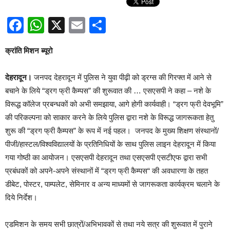
Facebook
WhatsApp
X
Email
Share
क्रांति मिशन ब्यूरो
देहरादून।
जनपद देहरादून में पुलिस ने युवा पीढ़ी को ड्रग्स की गिरफ्त में आने से
बचाने के लिये “ड्रग फ्री कैम्पस” की शुरूवात की … एसएसपी ने कहा – नशे के
विरूद्ध कॉलेज प्रबन्धकों को अभी समझाया, आगे होगी कार्यवाही। “ड्रग फ्री देवभूमि”
की परिकल्पना को साकार करने के लिये पुलिस द्वारा नशे के विरूद्ध जागरूकता हेतु
शुरू की “ड्रग फ्री कैम्पस” के रूप में नई पहल। जनपद के मुख्य शिक्षण संस्थानों/
पीजी/हास्टल/विश्वविद्यालयों के प्रतिनिधियों के साथ पुलिस लाइन देहरादून में किया
गया गोष्ठी का आयोजन। एसएसपी देहरादून तथा एसएसपी एसटीएफ द्वारा सभी
प्रबंधकों को अपने-अपने संस्थानों में “ड्रग फ्री कैम्पस“ की अवधारणा के तहत
डीबेट, पोस्टर, पाम्पलेट, सेमिनार व अन्य माध्यमों से जागरूकता कार्यक्रम चलाने के
दिये निर्देश।
एडमिशन के समय सभी छात्रों/अभिभावकों से तथा नये सत्र की शुरूवात में पुराने