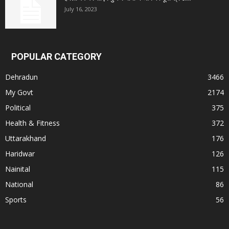
July 16, 2023
POPULAR CATEGORY
Dehradun
3466
My Govt
2174
Political
375
Health & Fitness
372
Uttarakhand
176
Haridwar
126
Nainital
115
National
86
Sports
56