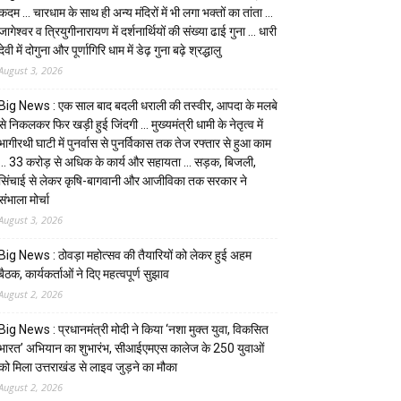
कदम … चारधाम के साथ ही अन्य मंदिरों में भी लगा भक्तों का तांता …
जागेश्वर व त्रियुगीनारायण में दर्शनार्थियों की संख्या ढाई गुना … धारी
देवी में दोगुना और पूर्णागिरि धाम में डेढ़ गुना बढ़े श्रद्धालु
August 3, 2026
Big News : एक साल बाद बदली धराली की तस्वीर, आपदा के मलबे
से निकलकर फिर खड़ी हुई जिंदगी … मुख्यमंत्री धामी के नेतृत्व में
भागीरथी घाटी में पुनर्वास से पुनर्विकास तक तेज रफ्तार से हुआ काम
… ₹33 करोड़ से अधिक के कार्य और सहायता … सड़क, बिजली,
सिंचाई से लेकर कृषि-बागवानी और आजीविका तक सरकार ने
संभाला मोर्चा
August 3, 2026
Big News : ठोवड़ा महोत्सव की तैयारियों को लेकर हुई अहम
बैठक, कार्यकर्ताओं ने दिए महत्वपूर्ण सुझाव
August 2, 2026
Big News : प्रधानमंत्री मोदी ने किया ‘नशा मुक्त युवा, विकसित
भारत’ अभियान का शुभारंभ, सीआईएमएस कालेज के 250 युवाओं
को मिला उत्तराखंड से लाइव जुड़ने का मौका
August 2, 2026