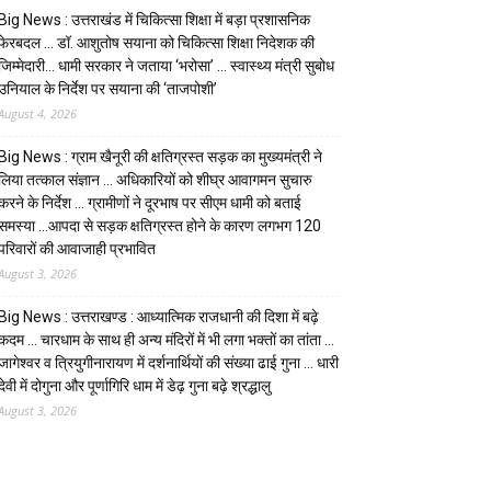
Big News : उत्तराखंड में चिकित्सा शिक्षा में बड़ा प्रशासनिक
फेरबदल … डॉ. आशुतोष सयाना को चिकित्सा शिक्षा निदेशक की
जिम्मेदारी… धामी सरकार ने जताया ‘भरोसा’ … स्वास्थ्य मंत्री सुबोध
उनियाल के निर्देश पर सयाना की ‘ताजपोशी’
August 4, 2026
Big News : ग्राम खैनूरी की क्षतिग्रस्त सड़क का मुख्यमंत्री ने
लिया तत्काल संज्ञान … अधिकारियों को शीघ्र आवागमन सुचारु
करने के निर्देश … ग्रामीणों ने दूरभाष पर सीएम धामी को बताई
समस्या …आपदा से सड़क क्षतिग्रस्त होने के कारण लगभग 120
परिवारों की आवाजाही प्रभावित
August 3, 2026
Big News : उत्तराखण्ड : आध्यात्मिक राजधानी की दिशा में बढ़े
कदम … चारधाम के साथ ही अन्य मंदिरों में भी लगा भक्तों का तांता …
जागेश्वर व त्रियुगीनारायण में दर्शनार्थियों की संख्या ढाई गुना … धारी
देवी में दोगुना और पूर्णागिरि धाम में डेढ़ गुना बढ़े श्रद्धालु
August 3, 2026