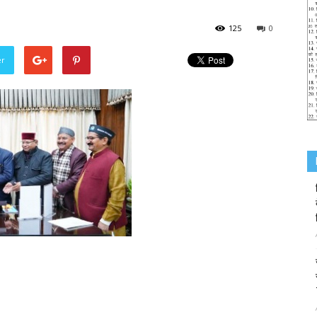
125
0
er