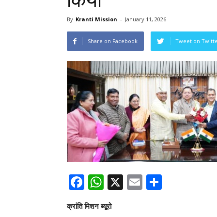
किया
By
Kranti Mission
-
January 11, 2026
Share on Facebook
Tweet on Twitt
Facebook
WhatsApp
X
Email
Share
क्रांति मिशन ब्यूरो