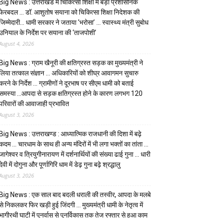
Big News : उत्तराखंड में चिकित्सा शिक्षा में बड़ा प्रशासनिक
फेरबदल … डॉ. आशुतोष सयाना को चिकित्सा शिक्षा निदेशक की
जिम्मेदारी… धामी सरकार ने जताया ‘भरोसा’ … स्वास्थ्य मंत्री सुबोध
उनियाल के निर्देश पर सयाना की ‘ताजपोशी’
August 4, 2026
Big News : ग्राम खैनूरी की क्षतिग्रस्त सड़क का मुख्यमंत्री ने
लिया तत्काल संज्ञान … अधिकारियों को शीघ्र आवागमन सुचारु
करने के निर्देश … ग्रामीणों ने दूरभाष पर सीएम धामी को बताई
समस्या …आपदा से सड़क क्षतिग्रस्त होने के कारण लगभग 120
परिवारों की आवाजाही प्रभावित
August 3, 2026
Big News : उत्तराखण्ड : आध्यात्मिक राजधानी की दिशा में बढ़े
कदम … चारधाम के साथ ही अन्य मंदिरों में भी लगा भक्तों का तांता …
जागेश्वर व त्रियुगीनारायण में दर्शनार्थियों की संख्या ढाई गुना … धारी
देवी में दोगुना और पूर्णागिरि धाम में डेढ़ गुना बढ़े श्रद्धालु
August 3, 2026
Big News : एक साल बाद बदली धराली की तस्वीर, आपदा के मलबे
से निकलकर फिर खड़ी हुई जिंदगी … मुख्यमंत्री धामी के नेतृत्व में
भागीरथी घाटी में पुनर्वास से पुनर्विकास तक तेज रफ्तार से हुआ काम