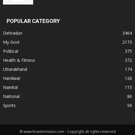
POPULAR CATEGORY
Dehradun
3464
My Govt
2173
Political
375
Health & Fitness
372
Uttarakhand
174
Haridwar
126
Nainital
115
National
86
Sports
56
© www.Krantimission.com - Copyright all rights reserved