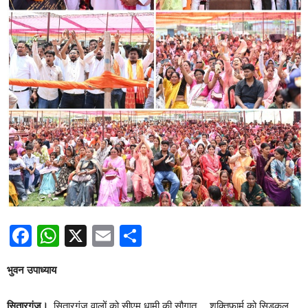
Facebook
WhatsApp
X
Email
Share
भुवन उपाध्याय
सितारगंज।
सितारगंज वालों को सीएम धामी की सौगात… शक्तिफार्म को सिडकुल