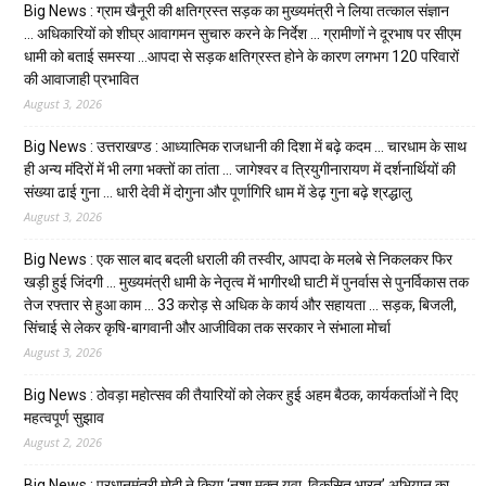
Big News : ग्राम खैनूरी की क्षतिग्रस्त सड़क का मुख्यमंत्री ने लिया तत्काल संज्ञान
… अधिकारियों को शीघ्र आवागमन सुचारु करने के निर्देश … ग्रामीणों ने दूरभाष पर सीएम
धामी को बताई समस्या …आपदा से सड़क क्षतिग्रस्त होने के कारण लगभग 120 परिवारों
की आवाजाही प्रभावित
August 3, 2026
Big News : उत्तराखण्ड : आध्यात्मिक राजधानी की दिशा में बढ़े कदम … चारधाम के साथ
ही अन्य मंदिरों में भी लगा भक्तों का तांता … जागेश्वर व त्रियुगीनारायण में दर्शनार्थियों की
संख्या ढाई गुना … धारी देवी में दोगुना और पूर्णागिरि धाम में डेढ़ गुना बढ़े श्रद्धालु
August 3, 2026
Big News : एक साल बाद बदली धराली की तस्वीर, आपदा के मलबे से निकलकर फिर
खड़ी हुई जिंदगी … मुख्यमंत्री धामी के नेतृत्व में भागीरथी घाटी में पुनर्वास से पुनर्विकास तक
तेज रफ्तार से हुआ काम … ₹33 करोड़ से अधिक के कार्य और सहायता … सड़क, बिजली,
सिंचाई से लेकर कृषि-बागवानी और आजीविका तक सरकार ने संभाला मोर्चा
August 3, 2026
Big News : ठोवड़ा महोत्सव की तैयारियों को लेकर हुई अहम बैठक, कार्यकर्ताओं ने दिए
महत्वपूर्ण सुझाव
August 2, 2026
Big News : प्रधानमंत्री मोदी ने किया ‘नशा मुक्त युवा, विकसित भारत’ अभियान का