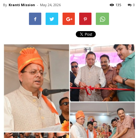
By
Kranti Mission
-
May 24, 2026
135
0