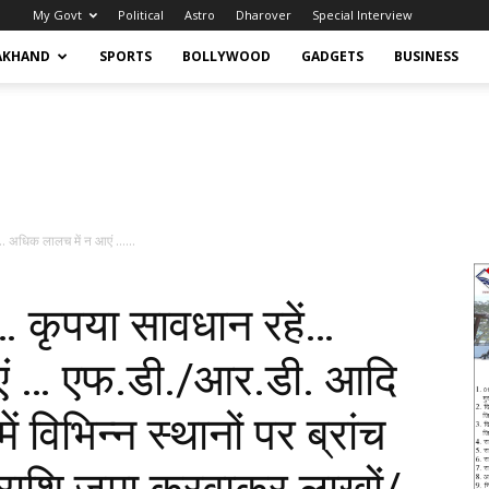
My Govt
Political
Astro
Dharover
Special Interview
AKHAND
SPORTS
BOLLYWOOD
GADGETS
BUSINESS
… अधिक लालच में न आएं …...
 कृपया सावधान रहें…
एं … एफ.डी./आर.डी. आदि
ं विभिन्न स्थानों पर ब्रांच