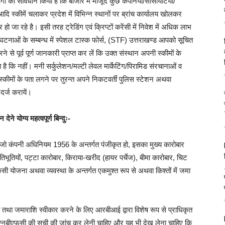
ं को सावधान किया है कि बाजार में मौजूद कुछ कंपनियां/सोसायटियों/
 स्कीमें चलाकर प्रदेश में विभिन्न स्थानों पर ब्रांच कार्यालय खोलकर
जा रहे है। इसी तरह ट्रेडिंग एवं क्रिप्टों करेंसी में निवेश में अधिक लाभ
नाओं के सम्बन्ध में स्पेशल टास्क फोर्स, (STF) उत्तराखण्ड आपको सूचित
ने से पूर्व पूर्ण जानकारी प्राप्त कर लें कि उक्त संस्थान अपनी स्कीमों के
है कि नहीं। मनी सर्कुलेशन/मल्टी लेवल मार्केटिंग/पिरामिड संरचानाओं व
कीमों के पता लगने पर तुरन्त अपने निकटवर्ती पुलिस स्टेशन अथवा
र्ज करायें।
े योग्य महत्वपूर्ण बिन्दुः-
 जो कंपनी अधिनियम 1956 के अन्तर्गत पंजीकृत हो, इसका मुख्य कारोबार
्रतिभूतियों, पट्टा कारोबार, किराया-खरीद (हायर पर्चेज), बीमा कारोबार, चिट
सी योजना अथवा व्यवस्था के अन्तर्गत एकमुश्त रूप से अथवा किश्तों में जमा
तथा जमाराशि स्वीकार करने के लिए आरबीआई द्वारा विशेष रूप से प्राधिकृत
एनबीएफसी की सूची की जांच कर लेनी चाहिए और यह भी देख लेना चाहिए कि