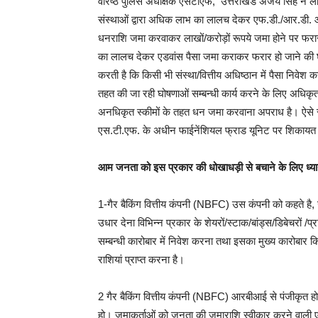
वरिष्ठ पुलिस अधीक्षक एसटीएफ, उत्तराखंड अजय सिंह ने लोगो
संस्थाओं द्वारा अधिक लाभ का लालच देकर एफ.डी./आर.डी. आदि
धनराशि जमा करवाकर लाखों/करोड़ों रूपये जमा होने पर फरार हो 
का लालच देकर एडवांस पैसा जमा कराकर फरार हो जाने की घट
करती है कि किसी भी संस्था/वित्तीय अधिष्ठान में पैसा निवेश कर
तहत की जा रही घोषणाओं सम्बन्धी कार्य करने के लिए अधिकृत 
अनधिकृत स्कीमों के तहत धन जमा करवाना अपराध है। ऐसे स्
एस.टी.एफ. के अधीन फाईनेंशियल फ्राड यूनिट पर शिकायत द
आम जनता को इस प्रकार की धोखाधड़ी से बचाने के लिए ध्यान देन
1-गैर बैकिंग वित्तीय कंपनी (NBFC) उस कंपनी को कहते है,
उधार देना विभिन्न प्रकार के शेयरों/स्टाक/बांड्स/डिबेचरों /प
सम्बन्धी कारोबार में निवेश करना तथा इसका मुख्य कारोबार कि
राशियां प्राप्त करना है।
2 गैर बैकिंग वित्तीय कंपनी (NBFC) आरबीआई से पंजीकृत हो 
हो। जमाकर्ताओं को जनता की जमाराशि स्वीकार करने वाली 