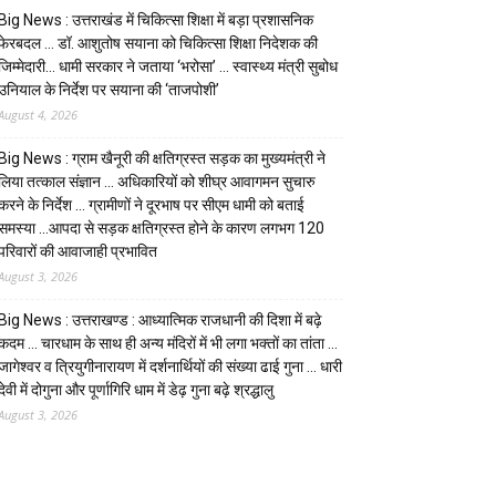
Big News : उत्तराखंड में चिकित्सा शिक्षा में बड़ा प्रशासनिक
फेरबदल … डॉ. आशुतोष सयाना को चिकित्सा शिक्षा निदेशक की
जिम्मेदारी… धामी सरकार ने जताया ‘भरोसा’ … स्वास्थ्य मंत्री सुबोध
उनियाल के निर्देश पर सयाना की ‘ताजपोशी’
August 4, 2026
Big News : ग्राम खैनूरी की क्षतिग्रस्त सड़क का मुख्यमंत्री ने
लिया तत्काल संज्ञान … अधिकारियों को शीघ्र आवागमन सुचारु
करने के निर्देश … ग्रामीणों ने दूरभाष पर सीएम धामी को बताई
समस्या …आपदा से सड़क क्षतिग्रस्त होने के कारण लगभग 120
परिवारों की आवाजाही प्रभावित
August 3, 2026
Big News : उत्तराखण्ड : आध्यात्मिक राजधानी की दिशा में बढ़े
कदम … चारधाम के साथ ही अन्य मंदिरों में भी लगा भक्तों का तांता …
जागेश्वर व त्रियुगीनारायण में दर्शनार्थियों की संख्या ढाई गुना … धारी
देवी में दोगुना और पूर्णागिरि धाम में डेढ़ गुना बढ़े श्रद्धालु
August 3, 2026