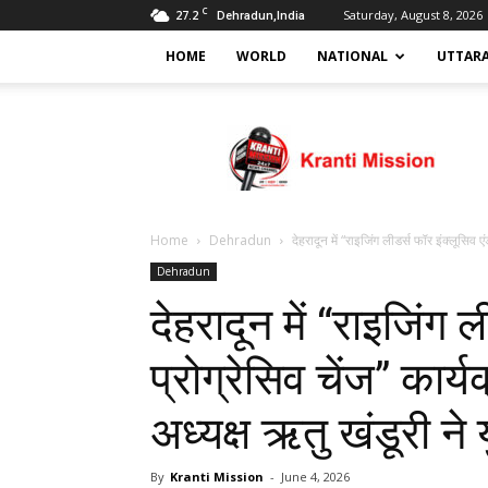
C
27.2
Saturday, August 8, 2026
Dehradun,India
HOME
WORLD
NATIONAL
UTTAR
Kranti
mission
Home
Dehradun
देहरादून में “राइजिंग लीडर्स फॉर इंक्लूसिव एं
Dehradun
देहरादून में “राइजिंग 
प्रोग्रेसिव चेंज” कार
अध्यक्ष ऋतु खंडूरी ने
By
Kranti Mission
-
June 4, 2026