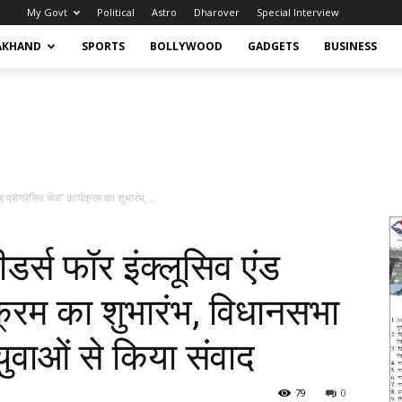
My Govt
Political
Astro
Dharover
Special Interview
AKHAND
SPORTS
BOLLYWOOD
GADGETS
BUSINESS
ड प्रोग्रेसिव चेंज” कार्यक्रम का शुभारंभ,...
लीडर्स फॉर इंक्लूसिव एंड
्यक्रम का शुभारंभ, विधानसभा
 युवाओं से किया संवाद
79
0