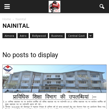
Home
Nainital
NAINITAL
Almora
Astro
Bollywood
Business
Central Govt
No posts to display