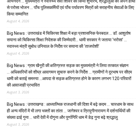
अभिनंदन … मुख्यमंत्री ने स्वास्थ्य सेवा शिविर का किया शुभारंभ, श्रद्धालुओं को अपने हाथों
से परोसा भोजन … पाँच पुलिसकर्मियों एवं पाँच पर्यावरण मित्रों को सराहनीय सेवाओं के लिए
किया सम्मानित
August 4, 2026
Big News : उत्तराखंड में चिकित्सा शिक्षा में बड़ा प्रशासनिक फेरबदल … डॉ. आशुतोष
सयाना को चिकित्सा शिक्षा निदेशक की जिम्मेदारी… धामी सरकार ने जताया ‘भरोसा’ …
स्वास्थ्य मंत्री सुबोध उनियाल के निर्देश पर सयाना की ‘ताजपोशी’
August 4, 2026
Big News : ग्राम खैनूरी की क्षतिग्रस्त सड़क का मुख्यमंत्री ने लिया तत्काल संज्ञान
… अधिकारियों को शीघ्र आवागमन सुचारु करने के निर्देश … ग्रामीणों ने दूरभाष पर सीएम
धामी को बताई समस्या …आपदा से सड़क क्षतिग्रस्त होने के कारण लगभग 120 परिवारों
की आवाजाही प्रभावित
August 3, 2026
Big News : उत्तराखण्ड : आध्यात्मिक राजधानी की दिशा में बढ़े कदम … चारधाम के साथ
ही अन्य मंदिरों में भी लगा भक्तों का तांता … जागेश्वर व त्रियुगीनारायण में दर्शनार्थियों की
संख्या ढाई गुना … धारी देवी में दोगुना और पूर्णागिरि धाम में डेढ़ गुना बढ़े श्रद्धालु
August 3, 2026