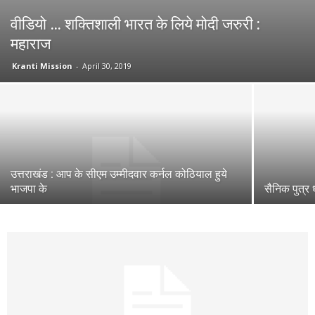
वीडियो … शक्तिशाली भारत के लिये मोदी जरुरी :
महाराज
Kranti Mission
-
April 30, 2019
उत्तराखंड : आप के सीएम उम्मीदवार कर्नल कोठियाल हुये
भाजपा के
सैनिक पुत्र 