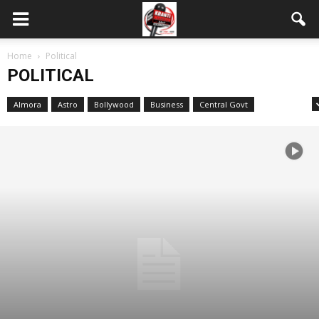
Home
Political
POLITICAL
Almora
Astro
Bollywood
Business
Central Govt
Dehradun