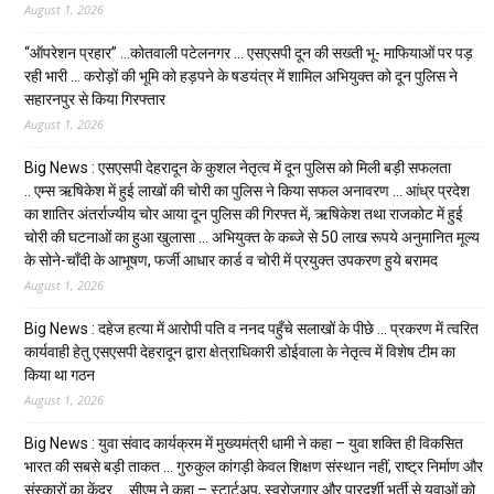
August 1, 2026
“ऑपरेशन प्रहार” …कोतवाली पटेलनगर … एसएसपी दून की सख्ती भू- माफियाओं पर पड़
रही भारी … करोड़ों की भूमि को हड़पने के षडयंत्र में शामिल अभियुक्त को दून पुलिस ने
सहारनपुर से किया गिरफ्तार
August 1, 2026
Big News : एसएसपी देहरादून के कुशल नेतृत्व में दून पुलिस को मिली बड़ी सफलता
.. एम्स ऋषिकेश में हुई लाखों की चोरी का पुलिस ने किया सफल अनावरण … आंध्र प्रदेश
का शातिर अंतर्राज्यीय चोर आया दून पुलिस की गिरफ्त में, ऋषिकेश तथा राजकोट में हुई
चोरी की घटनाओं का हुआ खुलासा … अभियुक्त के कब्जे से 50 लाख रूपये अनुमानित मूल्य
के सोने-चाँदी के आभूषण, फर्जी आधार कार्ड व चोरी में प्रयुक्त उपकरण हुये बरामद
August 1, 2026
Big News : दहेज हत्या में आरोपी पति व ननद पहुँचे सलाखों के पीछे … प्रकरण में त्वरित
कार्यवाही हेतु एसएसपी देहरादून द्वारा क्षेत्राधिकारी डोईवाला के नेतृत्व में विशेष टीम का
किया था गठन
August 1, 2026
Big News : युवा संवाद कार्यक्रम में मुख्यमंत्री धामी ने कहा – युवा शक्ति ही विकसित
भारत की सबसे बड़ी ताकत … गुरुकुल कांगड़ी केवल शिक्षण संस्थान नहीं, राष्ट्र निर्माण और
संस्कारों का केंद्र … सीएम ने कहा – स्टार्टअप, स्वरोजगार और पारदर्शी भर्ती से युवाओं को