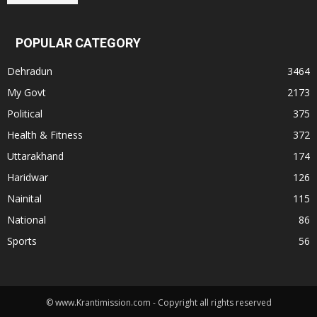
POPULAR CATEGORY
Dehradun
3464
My Govt
2173
Political
375
Health & Fitness
372
Uttarakhand
174
Haridwar
126
Nainital
115
National
86
Sports
56
© www.Krantimission.com - Copyright all rights reserved