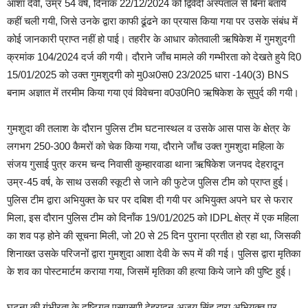
आशा देवी, उम्र 54 वर्ष, दिनांक 22/12/2024 को द्विवेदी अस्पताल से बिना बताये
कहीं चली गयी, जिसे उनके द्वारा काफी ढूंढने का प्रयास किया गया पर उसके संबंध में
कोई जानकारी प्राप्त नहीं हो पाई। तहरीर के आधार कोतवाली ऋषिकेश में गुमशुदगी
क्रमांक 104/2024 दर्ज की गयी। दौराने जाँच मामले की गम्भीरता को देखते हुये दि0
15/01/2025 को उक्त गुमशुदगी को मु0अ0स0 23/2025 धारा -140(3) BNS
बनाम अज्ञात में तरमीम किया गया एवं विवेचना व0उ0नि0 ऋषिकेश के सुपुर्द की गयी।
गुमशुदा की तलाश के दौरान पुलिस टीम घटनास्थल व उसके आस पास के क्षेत्र के
लगभग 250-300 कैमरों को चेक किया गया, दौराने जाँच उक्त गुमशुदा महिला के
संजय गुसाई पुत्र करम चन्द निवासी कुम्हारवाडा थाना ऋषिकेश जनपद देहरादून
उम्र-45 वर्ष, के साथ उसकी स्कूटी से जाने की फुटेज पुलिस टीम को प्राप्त हुई।
पुलिस टीम द्वारा अभियुक्त के घर पर दबिश दी गयी पर अभियुक्त अपने घर से फरार
मिला, इस दौरान पुलिस टीम को दिनाँक 19/01/2025 को IDPL क्षेत्र में एक महिला
का शव पड़ होने की सूचना मिली, जो 20 से 25 दिन पुराना प्रतीत हो रहा था, जिसकी
शिनाख्त उसके परिजनों द्वारा गुमशुदा आशा देवी के रूप में की गई। पुलिस द्वारा मृतिका
के शव का पोस्टमार्टम कराया गया, जिसमें मृतिका की हत्या किये जाने की पुष्टि हुई।
घटना की गंभीरता के दृष्टिगत एसएसपी देहरादून अजय सिंह द्वारा अभियुक्त पर