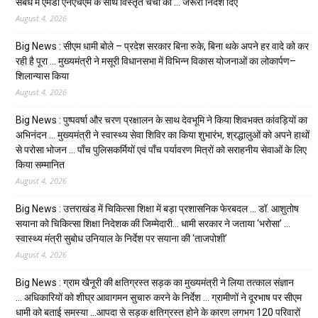
संबंध में एमडी एनएचएम के साथ विस्तृत चर्चा की … जरूरी निर्देश दिए
August 4, 2026
Big News : सीएम धामी बोले – प्रदेश सरकार बिना रुके, बिना थके अपने हर वादे को कर
रही है पूरा … मुख्यमंत्री ने मसूरी विधानसभा में विभिन्न विकास योजनाओं का लोकार्पण–
शिलान्यास किया
August 4, 2026
Big News : पुष्पवर्षा और चरण प्रक्षालन के साथ देवभूमि ने किया शिवभक्त कांवड़ियों का
अभिनंदन … मुख्यमंत्री ने स्वास्थ्य सेवा शिविर का किया शुभारंभ, श्रद्धालुओं को अपने हाथों
से परोसा भोजन … पाँच पुलिसकर्मियों एवं पाँच पर्यावरण मित्रों को सराहनीय सेवाओं के लिए
किया सम्मानित
August 4, 2026
Big News : उत्तराखंड में चिकित्सा शिक्षा में बड़ा प्रशासनिक फेरबदल … डॉ. आशुतोष
सयाना को चिकित्सा शिक्षा निदेशक की जिम्मेदारी… धामी सरकार ने जताया ‘भरोसा’ …
स्वास्थ्य मंत्री सुबोध उनियाल के निर्देश पर सयाना की ‘ताजपोशी’
August 4, 2026
Big News : ग्राम खैनूरी की क्षतिग्रस्त सड़क का मुख्यमंत्री ने लिया तत्काल संज्ञान
… अधिकारियों को शीघ्र आवागमन सुचारु करने के निर्देश … ग्रामीणों ने दूरभाष पर सीएम
धामी को बताई समस्या …आपदा से सड़क क्षतिग्रस्त होने के कारण लगभग 120 परिवारों