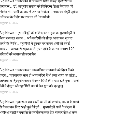
Big News : उत्तराखंड में चिकित्सा शिक्षा में बड़ा प्रशासनिक
फेरबदल … डॉ. आशुतोष सयाना को चिकित्सा शिक्षा निदेशक की
जिम्मेदारी… धामी सरकार ने जताया ‘भरोसा’ … स्वास्थ्य मंत्री सुबोध
उनियाल के निर्देश पर सयाना की ‘ताजपोशी’
August 4, 2026
Big News : ग्राम खैनूरी की क्षतिग्रस्त सड़क का मुख्यमंत्री ने
लिया तत्काल संज्ञान … अधिकारियों को शीघ्र आवागमन सुचारु
करने के निर्देश … ग्रामीणों ने दूरभाष पर सीएम धामी को बताई
समस्या …आपदा से सड़क क्षतिग्रस्त होने के कारण लगभग 120
परिवारों की आवाजाही प्रभावित
August 3, 2026
Big News : उत्तराखण्ड : आध्यात्मिक राजधानी की दिशा में बढ़े
कदम … चारधाम के साथ ही अन्य मंदिरों में भी लगा भक्तों का तांता …
जागेश्वर व त्रियुगीनारायण में दर्शनार्थियों की संख्या ढाई गुना … धारी
देवी में दोगुना और पूर्णागिरि धाम में डेढ़ गुना बढ़े श्रद्धालु
August 3, 2026
Big News : एक साल बाद बदली धराली की तस्वीर, आपदा के मलबे
से निकलकर फिर खड़ी हुई जिंदगी … मुख्यमंत्री धामी के नेतृत्व में
भागीरथी घाटी में पुनर्वास से पुनर्विकास तक तेज रफ्तार से हुआ काम