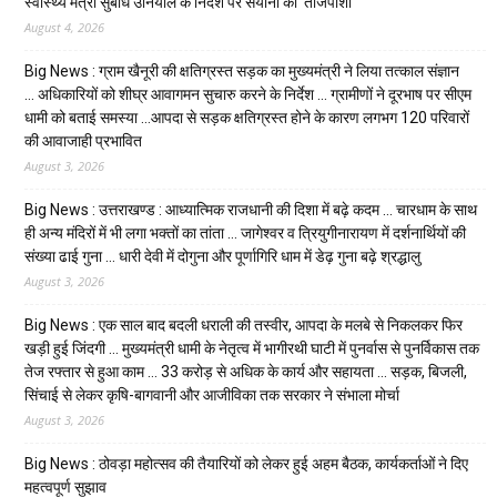
स्वास्थ्य मंत्री सुबोध उनियाल के निर्देश पर सयाना की ‘ताजपोशी’
August 4, 2026
Big News : ग्राम खैनूरी की क्षतिग्रस्त सड़क का मुख्यमंत्री ने लिया तत्काल संज्ञान
… अधिकारियों को शीघ्र आवागमन सुचारु करने के निर्देश … ग्रामीणों ने दूरभाष पर सीएम
धामी को बताई समस्या …आपदा से सड़क क्षतिग्रस्त होने के कारण लगभग 120 परिवारों
की आवाजाही प्रभावित
August 3, 2026
Big News : उत्तराखण्ड : आध्यात्मिक राजधानी की दिशा में बढ़े कदम … चारधाम के साथ
ही अन्य मंदिरों में भी लगा भक्तों का तांता … जागेश्वर व त्रियुगीनारायण में दर्शनार्थियों की
संख्या ढाई गुना … धारी देवी में दोगुना और पूर्णागिरि धाम में डेढ़ गुना बढ़े श्रद्धालु
August 3, 2026
Big News : एक साल बाद बदली धराली की तस्वीर, आपदा के मलबे से निकलकर फिर
खड़ी हुई जिंदगी … मुख्यमंत्री धामी के नेतृत्व में भागीरथी घाटी में पुनर्वास से पुनर्विकास तक
तेज रफ्तार से हुआ काम … ₹33 करोड़ से अधिक के कार्य और सहायता … सड़क, बिजली,
सिंचाई से लेकर कृषि-बागवानी और आजीविका तक सरकार ने संभाला मोर्चा
August 3, 2026
Big News : ठोवड़ा महोत्सव की तैयारियों को लेकर हुई अहम बैठक, कार्यकर्ताओं ने दिए
महत्वपूर्ण सुझाव