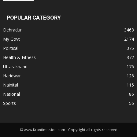
POPULAR CATEGORY
Dehradun
3468
My Govt
2174
Political
375
Health & Fitness
372
Uttarakhand
176
Haridwar
126
Nainital
115
National
86
Sports
56
© www.Krantimission.com - Copyright all rights reserved