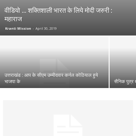
वीडियो … शक्तिशाली भारत के लिये मोदी जरुरी :
महाराज
Kranti Mission
-
April 30, 2019
उत्तराखंड : आप के सीएम उम्मीदवार कर्नल कोठियाल हुये
भाजपा के
सैनिक पुत्र 