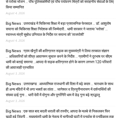
से परोसा भोजन … पाँच पुलिसकर्मियों एवं पाँच पर्यावरण मित्रों को सराहनीय सेवाओं के लिए
किया सम्मानित
August 4, 2026
Big News : उत्तराखंड में चिकित्सा शिक्षा में बड़ा प्रशासनिक फेरबदल … डॉ. आशुतोष
सयाना को चिकित्सा शिक्षा निदेशक की जिम्मेदारी… धामी सरकार ने जताया ‘भरोसा’ …
स्वास्थ्य मंत्री सुबोध उनियाल के निर्देश पर सयाना की ‘ताजपोशी’
August 4, 2026
Big News : ग्राम खैनूरी की क्षतिग्रस्त सड़क का मुख्यमंत्री ने लिया तत्काल संज्ञान
… अधिकारियों को शीघ्र आवागमन सुचारु करने के निर्देश … ग्रामीणों ने दूरभाष पर सीएम
धामी को बताई समस्या …आपदा से सड़क क्षतिग्रस्त होने के कारण लगभग 120 परिवारों
की आवाजाही प्रभावित
August 3, 2026
Big News : उत्तराखण्ड : आध्यात्मिक राजधानी की दिशा में बढ़े कदम … चारधाम के साथ
ही अन्य मंदिरों में भी लगा भक्तों का तांता … जागेश्वर व त्रियुगीनारायण में दर्शनार्थियों की
संख्या ढाई गुना … धारी देवी में दोगुना और पूर्णागिरि धाम में डेढ़ गुना बढ़े श्रद्धालु
August 3, 2026
Big News : एक साल बाद बदली धराली की तस्वीर, आपदा के मलबे से निकलकर फिर
खड़ी हुई जिंदगी … मुख्यमंत्री धामी के नेतृत्व में भागीरथी घाटी में पुनर्वास से पुनर्विकास तक