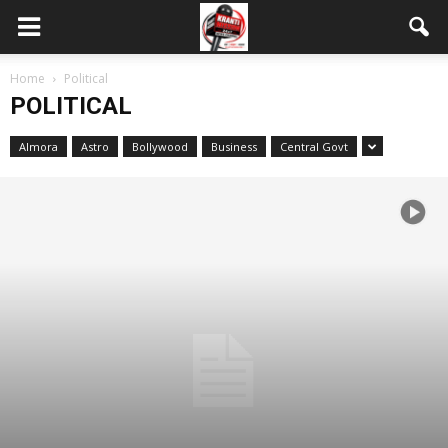
Home
Political
POLITICAL
Almora
Astro
Bollywood
Business
Central Govt