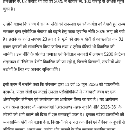
टर्नओवर रु. 02 करोड था वहीं वर्ष 2025 में बढकर रू. 100 करोड़ से अधिक पहुँच
चुका है।
उन्होंने बताया कि राज्य में सगन्ध खेती की सफलता एवं स्वीकार्यता को देखते हुए राज्य
सरकार द्वारा एरोमैटिक सेक्टर को बढ़ाने हेतु महक क्रान्ति नीति 2026 लागू की गयी
है। इसके अन्तर्गत लगभग 23 हजार हे. भूमि को सगन्ध खेती से आच्छादित कर 91
हजार कृषकों को लाभान्वित किया जायेगा तथा 7 एरोमा वैलियां भी विकसित की
जायेंगी। इस नीति के अंतर्गत चम्पावत एवं नैनीताल जनपदों में लगभग 5200 हेक्टेयर
क्षेत्रफल में “सिनेमन वैली” विकसित की जा रही है, जिससे किसानों, उद्यमियों और
उद्योगों के लिए नए अवसर सृजित होंगे।
इसी क्रम में उन्होंने कहा कि संस्थान द्वारा 11 एवं 12 जून 2026 को “दालचीनीः
प्रवर्धन, सतत खेती एवं कटाई उपरांत प्रौद्योगिकियों में नवाचार” विषय पर एक
अंतर्राष्ट्रीय सेमिनार एवं कार्यशाला का आयोजन किया जा रहा है। यह आयोजन
उत्तराखण्ड सरकार की महत्वाकांक्षी “उत्तराखण्ड महक क्रांति नीति 2026-36” के
उद्देश्यों को आगे बढ़ाने की दिशा में एक महत्वपूर्ण पहल है। इसका उद्देश्य दालचीनी की
व्यावसायिक खेती को बढ़ावा देना, किसानों को उन्नत तकनीकों एवं वैश्विक अनुभवों से
परिचित कराना, अनुसंधान, उद्योग और कृषकों के बीच समन्वय स्थापित करना,