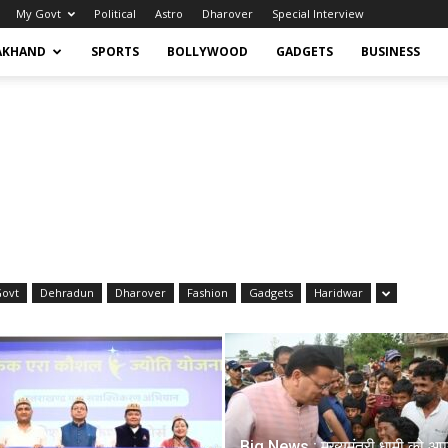
My Govt
Political
Astro
Dharover
Special Interview
AKHAND
SPORTS
BOLLYWOOD
GADGETS
BUSINESS
Govt
Dehradun
Dharover
Fashion
Gadgets
Haridwar
Big News : मुख्यमंत्री धामी को अप