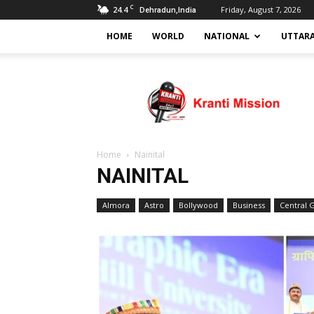
C
24.4
Friday, August 7, 2026
Dehradun,India
HOME
WORLD
NATIONAL
UTTAR
Kranti
mission
Home
Nainital
NAINITAL
Almora
Astro
Bollywood
Business
Central 