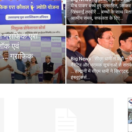
बीच पाकर बच्चे हुए उत्साहित, जमकर
खिंचवाईं तस्वीरें … बच्चों के साथ बित
आत्मीय समय, सफलता के दिए...
े ग्राफिक एरा
लॉक एवं
 … ग्राफिक
Big News : सीएम धामी ने कहा – 
नैरेटिव और भ्रामक सूचनाओं से सतर्क 
… हल्द्वानी में सीएम धामी ने क्रिएटर,
इंफ्लूएंसर्स...