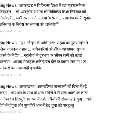
Big News : उत्तराखंड में चिकित्सा शिक्षा में बड़ा प्रशासनिक
फेरबदल … डॉ. आशुतोष सयाना को चिकित्सा शिक्षा निदेशक की
जिम्मेदारी… धामी सरकार ने जताया ‘भरोसा’ … स्वास्थ्य मंत्री सुबोध
उनियाल के निर्देश पर सयाना की ‘ताजपोशी’
August 4, 2026
Big News : ग्राम खैनूरी की क्षतिग्रस्त सड़क का मुख्यमंत्री ने
लिया तत्काल संज्ञान … अधिकारियों को शीघ्र आवागमन सुचारु
करने के निर्देश … ग्रामीणों ने दूरभाष पर सीएम धामी को बताई
समस्या …आपदा से सड़क क्षतिग्रस्त होने के कारण लगभग 120
परिवारों की आवाजाही प्रभावित
August 3, 2026
Big News : उत्तराखण्ड : आध्यात्मिक राजधानी की दिशा में बढ़े
कदम … चारधाम के साथ ही अन्य मंदिरों में भी लगा भक्तों का तांता …
जागेश्वर व त्रियुगीनारायण में दर्शनार्थियों की संख्या ढाई गुना … धारी
देवी में दोगुना और पूर्णागिरि धाम में डेढ़ गुना बढ़े श्रद्धालु
August 3, 2026