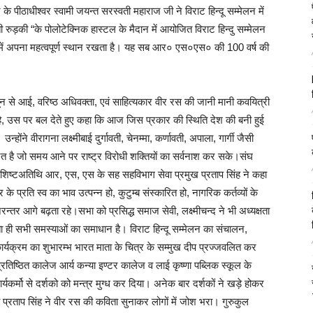
 पीठाधीश्वर स्वामी जयन्त सरस्वती महाराज जी ने विराट हिन्दू सम्मेलन में
ती रुड़‌की “के पोलोटेक्निक हास्टल के मैदान में आयोजित विराट हिन्दु सम्मेलन
्व में अपना महत्वपूर्ण स्थान रखता है। यह सब आर० एस०‌एस० की 100 वर्ष की
ादून से आई, वरिष्ठ अधिवक्ता, एवं साहित्यकार वीर रस की जानी मानी कवयित्री
ा है, उस पर बल देते हुए कहा कि आज जिस प्रकार की स्थिति देश की बनी हुई
ंने वीरागना लक्ष्मीबाई दुर्गावती, चेनम्मा, कर्णावती, अपाला, गार्गी जैसी
है जो समय आने पर राष्ट्र विरोधी शक्तियों का सर्वनाश कर सके।संघ
बतौर विशिष्टअतिथि आर, एस, एस के सह सह‌विभाग सेवा प्रमुख प्रताप सिंह ने कहा
र के प्रति स्व का भाव उत्पन्न हो, कुटुम्ब संस्कारित हो, नागरिक कर्तव्यों के
्तर आगे बढ़ता रहे।सभा को प्रसिद्ध समाज सेवी, लक्ष्मीचन्द ने भी अध्यक्षता
ता ही सभी समस्याओं का समाधान है। विराट हिन्दू सम्मेलन का संचालन,
र्यक्रम का शुभारम्भ भारत माता के चित्र के सम्मुख दीप प्रज्जवलित कर
रतिष्ठित कालेज आर्य कन्या इण्टर कालेज व लाई कृष्णा पब्लिक स्कूल के
ार्यकर्मो से दर्शको को मन्त्र मुग्ध कर दिया। अनेक बार दर्शकों ने खड़े होकर
य प्रताप सिंह ने वीर रस की कविता सुनाकर लोगों में जोश भरा। गुरुकुल